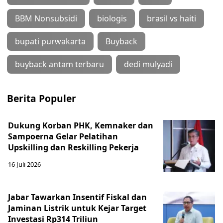
BBM Nonsubsidi
biologis
brasil vs haiti
bupati purwakarta
Buyback
buyback antam terbaru
dedi mulyadi
Berita Populer
Dukung Korban PHK, Kemnaker dan
Sampoerna Gelar Pelatihan
Upskilling dan Reskilling Pekerja
16 Juli 2026
Jabar Tawarkan Insentif Fiskal dan
Jaminan Listrik untuk Kejar Target
Investasi Rp314 Triliun