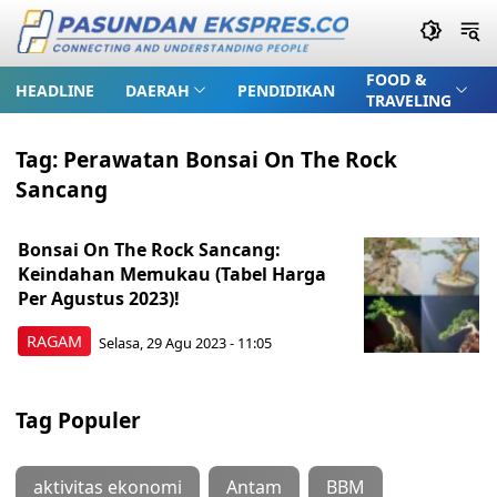
FOOD &
HEADLINE
DAERAH
PENDIDIKAN
TRAVELING
Tag:
Perawatan Bonsai On The Rock
Sancang
Bonsai On The Rock Sancang:
Keindahan Memukau (Tabel Harga
Per Agustus 2023)!
RAGAM
Selasa, 29 Agu 2023 - 11:05
Tag Populer
aktivitas ekonomi
Antam
BBM