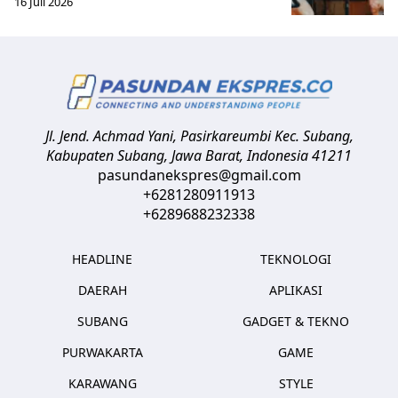
16 Juli 2026
Jl. Jend. Achmad Yani, Pasirkareumbi
Kec. Subang,
Kabupaten Subang, Jawa Barat
,
Indonesia
41211
pasundanekspres@gmail.com
+6281280911913
+6289688232338
HEADLINE
TEKNOLOGI
DAERAH
APLIKASI
SUBANG
GADGET & TEKNO
PURWAKARTA
GAME
KARAWANG
STYLE