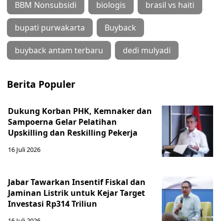
BBM Nonsubsidi
biologis
brasil vs haiti
bupati purwakarta
Buyback
buyback antam terbaru
dedi mulyadi
Berita Populer
Dukung Korban PHK, Kemnaker dan
Sampoerna Gelar Pelatihan
Upskilling dan Reskilling Pekerja
16 Juli 2026
Jabar Tawarkan Insentif Fiskal dan
Jaminan Listrik untuk Kejar Target
Investasi Rp314 Triliun
16 Juli 2026