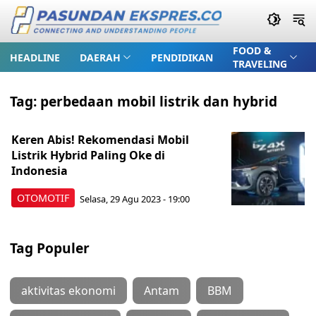
FOOD &
HEADLINE
DAERAH
PENDIDIKAN
TRAVELING
Tag:
perbedaan mobil listrik dan hybrid
Keren Abis! Rekomendasi Mobil
Listrik Hybrid Paling Oke di
Indonesia
OTOMOTIF
Selasa, 29 Agu 2023 - 19:00
Tag Populer
aktivitas ekonomi
Antam
BBM