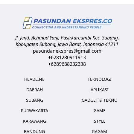
Jl. Jend. Achmad Yani, Pasirkareumbi
Kec. Subang,
Kabupaten Subang, Jawa Barat
,
Indonesia
41211
pasundanekspres@gmail.com
+6281280911913
+6289688232338
HEADLINE
TEKNOLOGI
DAERAH
APLIKASI
SUBANG
GADGET & TEKNO
PURWAKARTA
GAME
KARAWANG
STYLE
BANDUNG
RAGAM