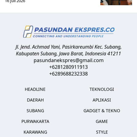
16 Juli 2026
Jl. Jend. Achmad Yani, Pasirkareumbi
Kec. Subang,
Kabupaten Subang, Jawa Barat
,
Indonesia
41211
pasundanekspres@gmail.com
+6281280911913
+6289688232338
HEADLINE
TEKNOLOGI
DAERAH
APLIKASI
SUBANG
GADGET & TEKNO
PURWAKARTA
GAME
KARAWANG
STYLE