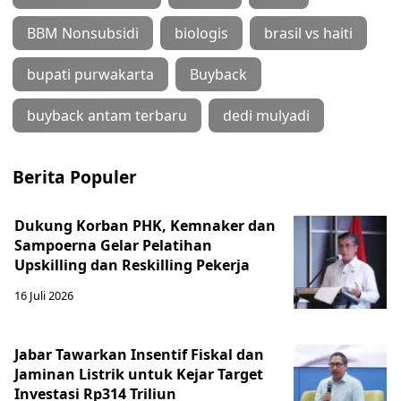
BBM Nonsubsidi
biologis
brasil vs haiti
bupati purwakarta
Buyback
buyback antam terbaru
dedi mulyadi
Berita Populer
Dukung Korban PHK, Kemnaker dan
Sampoerna Gelar Pelatihan
Upskilling dan Reskilling Pekerja
16 Juli 2026
Jabar Tawarkan Insentif Fiskal dan
Jaminan Listrik untuk Kejar Target
Investasi Rp314 Triliun