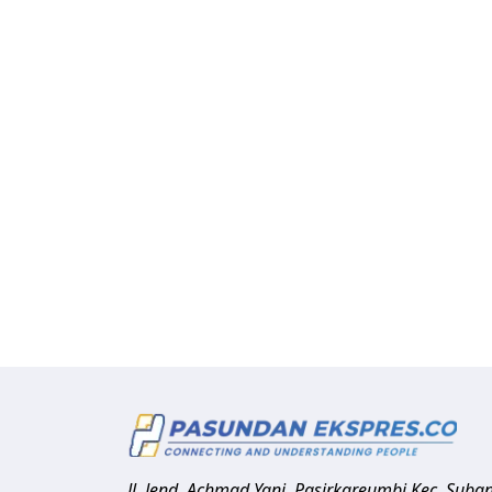
Jl. Jend. Achmad Yani, Pasirkareumbi
Kec. Suba