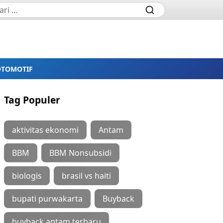
OTOMOTIF
Tag Populer
aktivitas ekonomi
Antam
BBM
BBM Nonsubsidi
biologis
brasil vs haiti
bupati purwakarta
Buyback
buyback antam terbaru