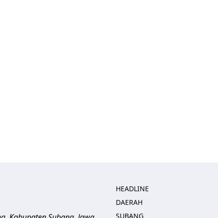
HEADLINE
DAERAH
SUBANG
ng, Kabupaten Subang, Jawa