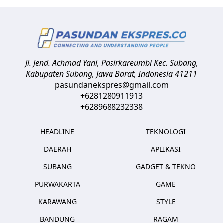
Jl. Jend. Achmad Yani, Pasirkareumbi
Kec. Subang,
Kabupaten Subang, Jawa Barat
,
Indonesia
41211
pasundanekspres@gmail.com
+6281280911913
+6289688232338
HEADLINE
TEKNOLOGI
DAERAH
APLIKASI
SUBANG
GADGET & TEKNO
PURWAKARTA
GAME
KARAWANG
STYLE
BANDUNG
RAGAM