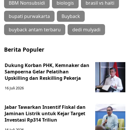
BBM Nonsubsidi
biologis
brasil vs haiti
bupati purwakarta
Buyback
buyback antam terbaru
dedi mulyadi
Berita Populer
Dukung Korban PHK, Kemnaker dan
Sampoerna Gelar Pelatihan
Upskilling dan Reskilling Pekerja
16 Juli 2026
Jabar Tawarkan Insentif Fiskal dan
Jaminan Listrik untuk Kejar Target
Investasi Rp314 Triliun
16 Juli 2026