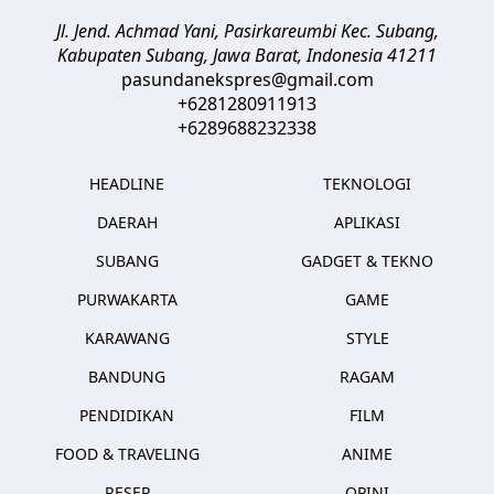
Jl. Jend. Achmad Yani, Pasirkareumbi
Kec. Subang,
Kabupaten Subang, Jawa Barat
,
Indonesia
41211
pasundanekspres@gmail.com
+6281280911913
+6289688232338
HEADLINE
TEKNOLOGI
DAERAH
APLIKASI
SUBANG
GADGET & TEKNO
PURWAKARTA
GAME
KARAWANG
STYLE
BANDUNG
RAGAM
PENDIDIKAN
FILM
FOOD & TRAVELING
ANIME
RESEP
OPINI