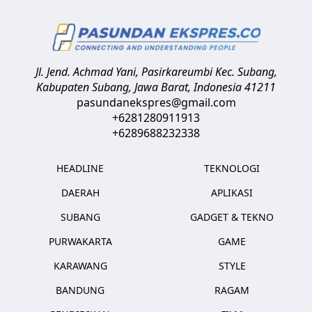
Jl. Jend. Achmad Yani, Pasirkareumbi
Kec. Subang,
Kabupaten Subang, Jawa Barat
,
Indonesia
41211
pasundanekspres@gmail.com
+6281280911913
+6289688232338
HEADLINE
TEKNOLOGI
DAERAH
APLIKASI
SUBANG
GADGET & TEKNO
PURWAKARTA
GAME
KARAWANG
STYLE
BANDUNG
RAGAM