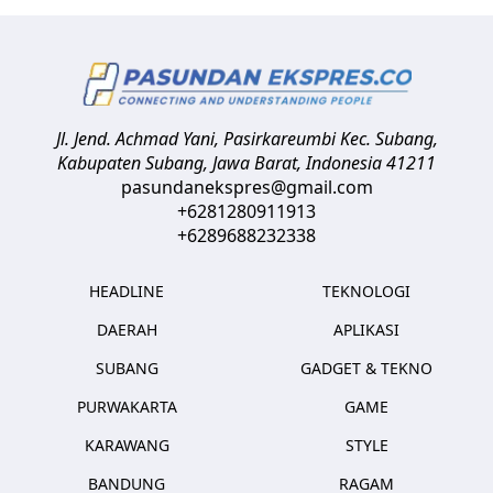
Jl. Jend. Achmad Yani, Pasirkareumbi
Kec. Subang,
Kabupaten Subang, Jawa Barat
,
Indonesia
41211
pasundanekspres@gmail.com
+6281280911913
+6289688232338
HEADLINE
TEKNOLOGI
DAERAH
APLIKASI
SUBANG
GADGET & TEKNO
PURWAKARTA
GAME
KARAWANG
STYLE
BANDUNG
RAGAM