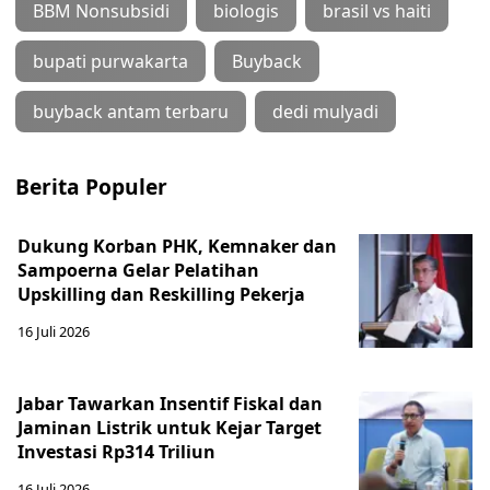
BBM Nonsubsidi
biologis
brasil vs haiti
bupati purwakarta
Buyback
buyback antam terbaru
dedi mulyadi
Berita Populer
Dukung Korban PHK, Kemnaker dan
Sampoerna Gelar Pelatihan
Upskilling dan Reskilling Pekerja
16 Juli 2026
Jabar Tawarkan Insentif Fiskal dan
Jaminan Listrik untuk Kejar Target
Investasi Rp314 Triliun
16 Juli 2026