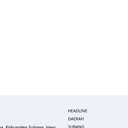
HEADLINE
DAERAH
SUBANG
ng, Kabupaten Subang, Jawa