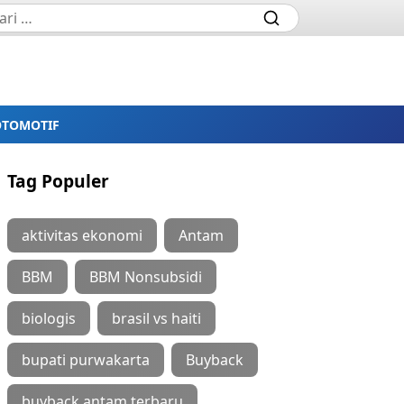
OTOMOTIF
Tag Populer
aktivitas ekonomi
Antam
BBM
BBM Nonsubsidi
biologis
brasil vs haiti
bupati purwakarta
Buyback
buyback antam terbaru