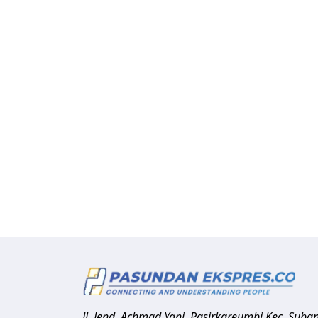
Jl. Jend. Achmad Yani, Pasirkareumbi
Kec. Suba