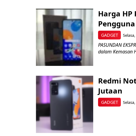
Harga HP 
Pengguna
GADGET
Selasa,
PASUNDAN EKSPRE
dalam Kemasan Ha
Redmi Not
Jutaan
GADGET
Selasa,