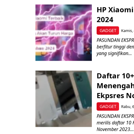
HP Xiaomi
2024
GADGET
Kamis, 
PASUNDAN EKSPRE
berfitur tinggi 
yang signifikan...
Daftar 10
Menengah 
Ekpsres N
GADGET
Rabu, 6
PASUNDAN EKSPRE
merilis daftar 1
November 2023...