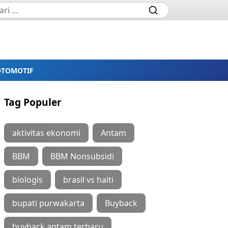
OTOMOTIF
Tag Populer
aktivitas ekonomi
Antam
BBM
BBM Nonsubsidi
biologis
brasil vs haiti
bupati purwakarta
Buyback
buyback antam terbaru