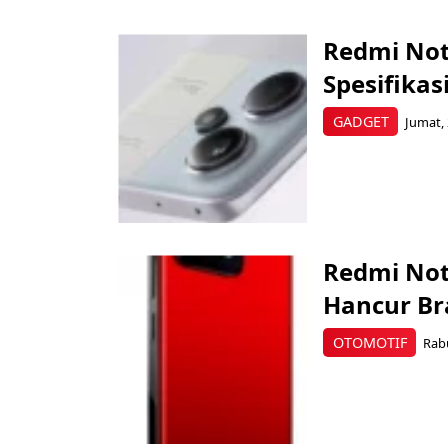
Redmi Note
Spesifikas
GADGET
Jumat, 
Redmi Not
Hancur Br
OTOMOTIF
Rabu