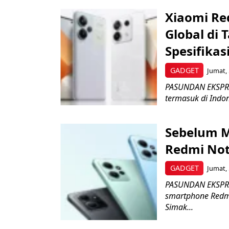
Xiaomi Re
Global di 
Spesifikas
GADGET
Jumat, 
PASUNDAN EKSPRES 
termasuk di Indon
Sebelum M
Redmi Not
GADGET
Jumat, 
PASUNDAN EKSPRES
smartphone Redmi
Simak...