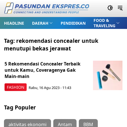
FOOD &
HEADLINE
DAERAH
PENDIDIKAN
TRAVELING
Tag:
rekomendasi concealer untuk
menutupi bekas jerawat
5 Rekomendasi Concealer Terbaik
untuk Kamu, Coveragenya Gak
Main-main
FASHION
Rabu, 16 Agu 2023 - 11:43
Tag Populer
aktivitas ekonomi
Antam
BBM