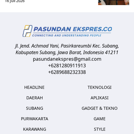
16 Juli 2026
Jl. Jend. Achmad Yani, Pasirkareumbi
Kec. Subang,
Kabupaten Subang, Jawa Barat
,
Indonesia
41211
pasundanekspres@gmail.com
+6281280911913
+6289688232338
HEADLINE
TEKNOLOGI
DAERAH
APLIKASI
SUBANG
GADGET & TEKNO
PURWAKARTA
GAME
KARAWANG
STYLE