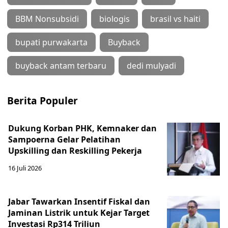
BBM Nonsubsidi
biologis
brasil vs haiti
bupati purwakarta
Buyback
buyback antam terbaru
dedi mulyadi
Berita Populer
Dukung Korban PHK, Kemnaker dan
Sampoerna Gelar Pelatihan
Upskilling dan Reskilling Pekerja
16 Juli 2026
Jabar Tawarkan Insentif Fiskal dan
Jaminan Listrik untuk Kejar Target
Investasi Rp314 Triliun