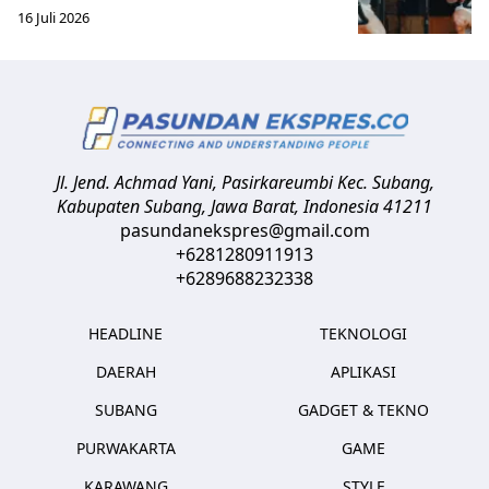
16 Juli 2026
Jl. Jend. Achmad Yani, Pasirkareumbi
Kec. Subang,
Kabupaten Subang, Jawa Barat
,
Indonesia
41211
pasundanekspres@gmail.com
+6281280911913
+6289688232338
HEADLINE
TEKNOLOGI
DAERAH
APLIKASI
SUBANG
GADGET & TEKNO
PURWAKARTA
GAME
KARAWANG
STYLE