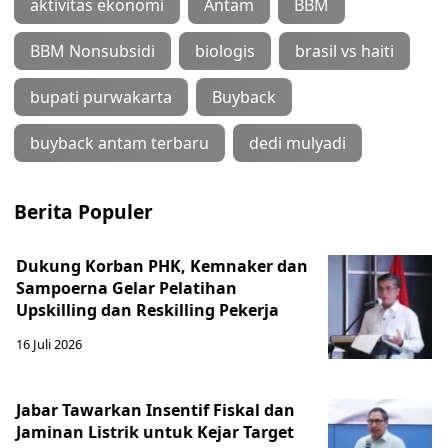
aktivitas ekonomi
Antam
BBM
BBM Nonsubsidi
biologis
brasil vs haiti
bupati purwakarta
Buyback
buyback antam terbaru
dedi mulyadi
Berita Populer
Dukung Korban PHK, Kemnaker dan
Sampoerna Gelar Pelatihan
Upskilling dan Reskilling Pekerja
16 Juli 2026
Jabar Tawarkan Insentif Fiskal dan
Jaminan Listrik untuk Kejar Target