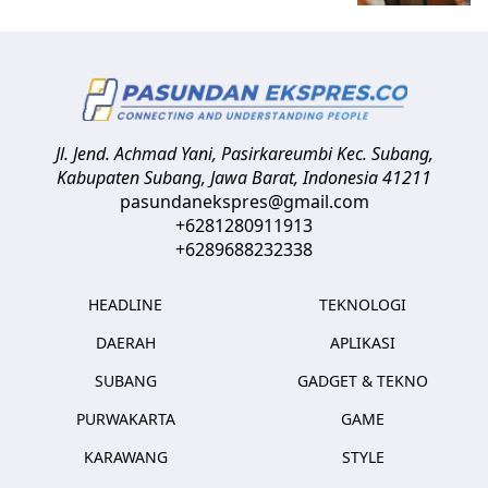
Jl. Jend. Achmad Yani, Pasirkareumbi
Kec. Subang,
Kabupaten Subang, Jawa Barat
,
Indonesia
41211
pasundanekspres@gmail.com
+6281280911913
+6289688232338
HEADLINE
TEKNOLOGI
DAERAH
APLIKASI
SUBANG
GADGET & TEKNO
PURWAKARTA
GAME
KARAWANG
STYLE