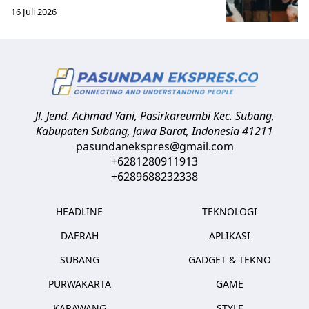
16 Juli 2026
Jl. Jend. Achmad Yani, Pasirkareumbi
Kec. Subang,
Kabupaten Subang, Jawa Barat
,
Indonesia
41211
pasundanekspres@gmail.com
+6281280911913
+6289688232338
HEADLINE
TEKNOLOGI
DAERAH
APLIKASI
SUBANG
GADGET & TEKNO
PURWAKARTA
GAME
KARAWANG
STYLE