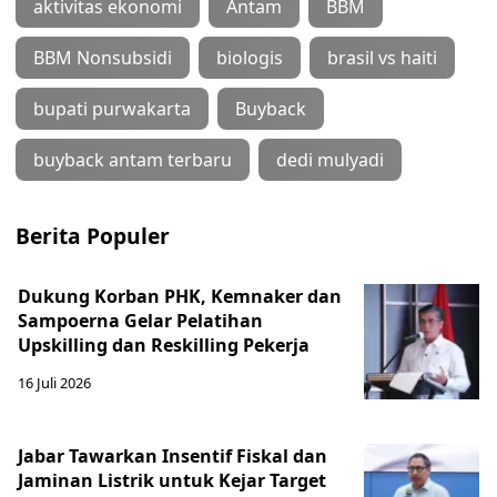
aktivitas ekonomi
Antam
BBM
BBM Nonsubsidi
biologis
brasil vs haiti
bupati purwakarta
Buyback
buyback antam terbaru
dedi mulyadi
Berita Populer
Dukung Korban PHK, Kemnaker dan
Sampoerna Gelar Pelatihan
Upskilling dan Reskilling Pekerja
16 Juli 2026
Jabar Tawarkan Insentif Fiskal dan
Jaminan Listrik untuk Kejar Target