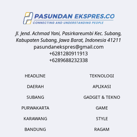
Jl. Jend. Achmad Yani, Pasirkareumbi
Kec. Subang,
Kabupaten Subang, Jawa Barat
,
Indonesia
41211
pasundanekspres@gmail.com
+6281280911913
+6289688232338
HEADLINE
TEKNOLOGI
DAERAH
APLIKASI
SUBANG
GADGET & TEKNO
PURWAKARTA
GAME
KARAWANG
STYLE
BANDUNG
RAGAM