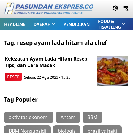
FOOD &
HEADLINE
DAERAH
PENDIDIKAN
TRAVELING
Tag:
resep ayam lada hitam ala chef
Kelezatan Ayam Lada Hitam Resep,
Tips, dan Cara Masak
RESEP
Selasa, 22 Agu 2023 - 15:25
Tag Populer
aktivitas ekonomi
Antam
BBM
BBM Nonsubsidi
biologis
brasil vs haiti