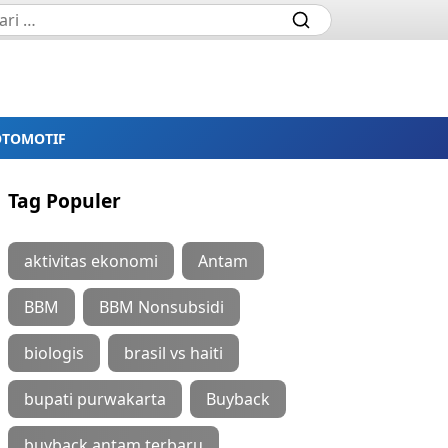
OTOMOTIF
Tag Populer
aktivitas ekonomi
Antam
BBM
BBM Nonsubsidi
biologis
brasil vs haiti
bupati purwakarta
Buyback
buyback antam terbaru