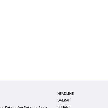
HEADLINE
DAERAH
SUBANG
ng, Kabupaten Subang, Jawa