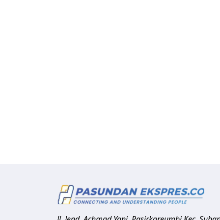
Jl. Jend. Achmad Yani, Pasirkareumbi
Kec. Suba