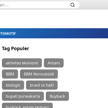
OTOMOTIF
Tag Populer
aktivitas ekonomi
Antam
BBM
BBM Nonsubsidi
biologis
brasil vs haiti
bupati purwakarta
Buyback
buyback antam terbaru