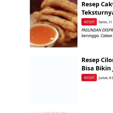
Resep Cak
Teksturny
RESEP
Senin, 11
PASUNDAN EKSPRES
berongga. Cakwe 
Resep Cil
Bisa Bikin
RESEP
Jumat, 8 