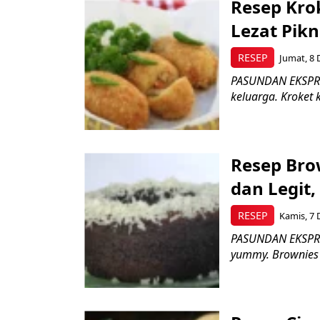
Resep Kro
Lezat Pikn
RESEP
Jumat, 8 
PASUNDAN EKSPRES
keluarga. Kroket 
Resep Bro
dan Legit
RESEP
Kamis, 7 
PASUNDAN EKSPRES
yummy. Brownies k