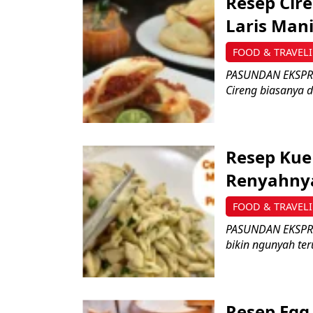
Resep Cire
Laris Man
FOOD & TRAVEL
PASUNDAN EKSPRES 
Cireng biasanya 
Resep Kue
Renyahnya
FOOD & TRAVEL
PASUNDAN EKSPRE
bikin ngunyah ter
Resep Egg 