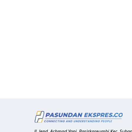
Jl. Jend. Achmad Yani, Pasirkareumbi
Kec. Suba