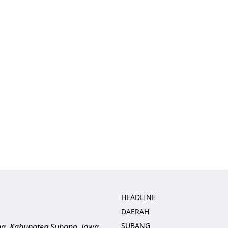
HEADLINE
DAERAH
SUBANG
ng, Kabupaten Subang, Jawa