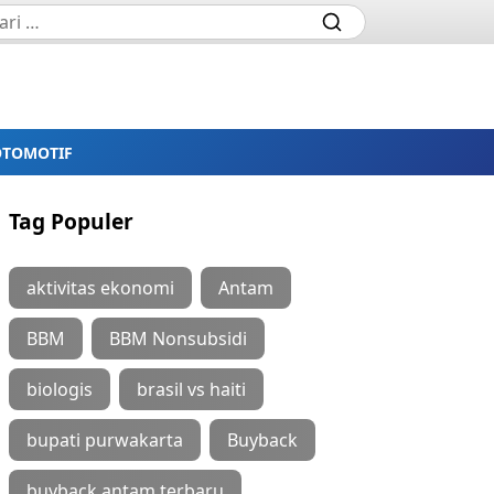
OTOMOTIF
Tag Populer
aktivitas ekonomi
Antam
BBM
BBM Nonsubsidi
biologis
brasil vs haiti
bupati purwakarta
Buyback
buyback antam terbaru