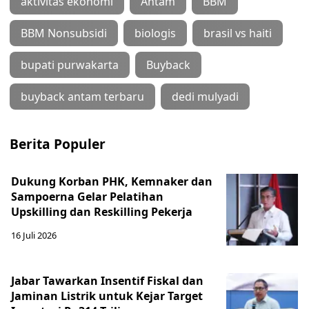
aktivitas ekonomi
Antam
BBM
BBM Nonsubsidi
biologis
brasil vs haiti
bupati purwakarta
Buyback
buyback antam terbaru
dedi mulyadi
Berita Populer
Dukung Korban PHK, Kemnaker dan
Sampoerna Gelar Pelatihan
Upskilling dan Reskilling Pekerja
16 Juli 2026
Jabar Tawarkan Insentif Fiskal dan
Jaminan Listrik untuk Kejar Target