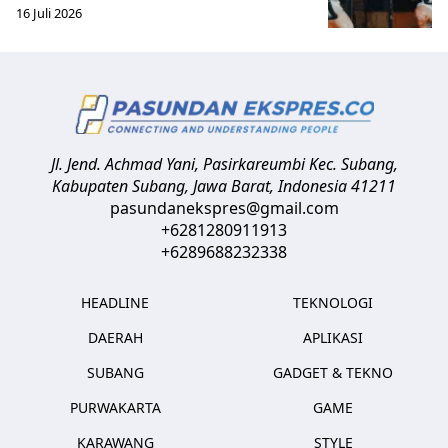
16 Juli 2026
Jl. Jend. Achmad Yani, Pasirkareumbi
Kec. Subang,
Kabupaten Subang, Jawa Barat
,
Indonesia
41211
pasundanekspres@gmail.com
+6281280911913
+6289688232338
HEADLINE
TEKNOLOGI
DAERAH
APLIKASI
SUBANG
GADGET & TEKNO
PURWAKARTA
GAME
KARAWANG
STYLE