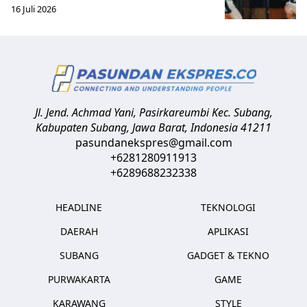
16 Juli 2026
Jl. Jend. Achmad Yani, Pasirkareumbi
Kec. Subang,
Kabupaten Subang, Jawa Barat
,
Indonesia
41211
pasundanekspres@gmail.com
+6281280911913
+6289688232338
HEADLINE
TEKNOLOGI
DAERAH
APLIKASI
SUBANG
GADGET & TEKNO
PURWAKARTA
GAME
KARAWANG
STYLE