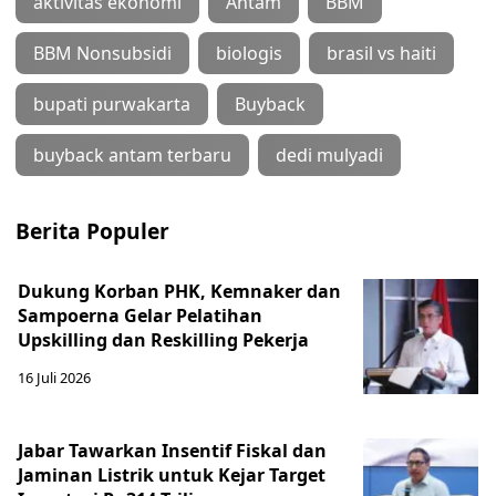
aktivitas ekonomi
Antam
BBM
BBM Nonsubsidi
biologis
brasil vs haiti
bupati purwakarta
Buyback
buyback antam terbaru
dedi mulyadi
Berita Populer
Dukung Korban PHK, Kemnaker dan
Sampoerna Gelar Pelatihan
Upskilling dan Reskilling Pekerja
16 Juli 2026
Jabar Tawarkan Insentif Fiskal dan
Jaminan Listrik untuk Kejar Target