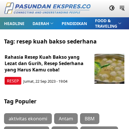
FOOD &
HEADLINE
DAERAH
PENDIDIKAN
TRAVELING
Tag:
resep kuah bakso sederhana
Rahasia Resep Kuah Bakso yang
Lezat dan Gurih, Resep Sederhana
yang Harus Kamu coba!
RESEP
Jumat, 22 Sep 2023 - 19:04
Tag Populer
aktivitas ekonomi
Antam
BBM