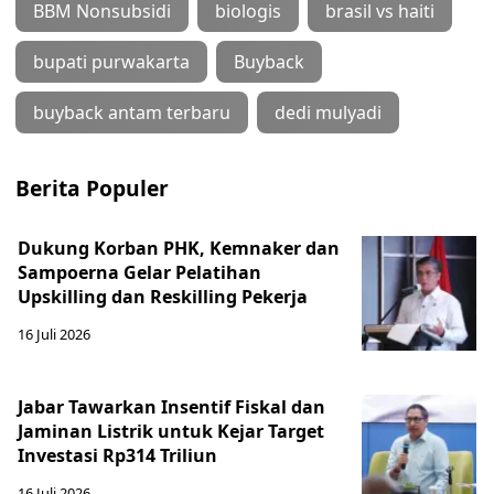
BBM Nonsubsidi
biologis
brasil vs haiti
bupati purwakarta
Buyback
buyback antam terbaru
dedi mulyadi
Berita Populer
Dukung Korban PHK, Kemnaker dan
Sampoerna Gelar Pelatihan
Upskilling dan Reskilling Pekerja
16 Juli 2026
Jabar Tawarkan Insentif Fiskal dan
Jaminan Listrik untuk Kejar Target
Investasi Rp314 Triliun
16 Juli 2026