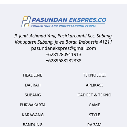
Jl. Jend. Achmad Yani, Pasirkareumbi
Kec. Subang,
Kabupaten Subang, Jawa Barat
,
Indonesia
41211
pasundanekspres@gmail.com
+6281280911913
+6289688232338
HEADLINE
TEKNOLOGI
DAERAH
APLIKASI
SUBANG
GADGET & TEKNO
PURWAKARTA
GAME
KARAWANG
STYLE
BANDUNG
RAGAM