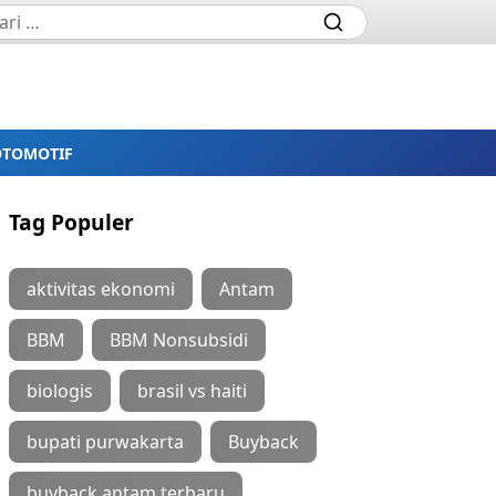
OTOMOTIF
Tag Populer
aktivitas ekonomi
Antam
BBM
BBM Nonsubsidi
biologis
brasil vs haiti
bupati purwakarta
Buyback
buyback antam terbaru