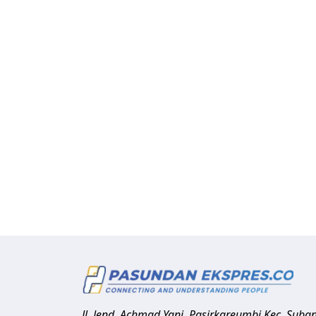
Jl. Jend. Achmad Yani, Pasirkareumbi
Kec. Suba