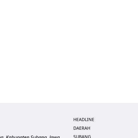
HEADLINE
DAERAH
SUBANG
ng, Kabupaten Subang, Jawa