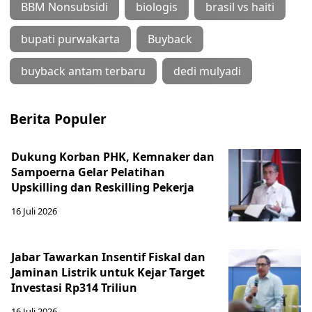
BBM Nonsubsidi
biologis
brasil vs haiti
bupati purwakarta
Buyback
buyback antam terbaru
dedi mulyadi
Berita Populer
Dukung Korban PHK, Kemnaker dan
Sampoerna Gelar Pelatihan
Upskilling dan Reskilling Pekerja
16 Juli 2026
Jabar Tawarkan Insentif Fiskal dan
Jaminan Listrik untuk Kejar Target
Investasi Rp314 Triliun
16 Juli 2026