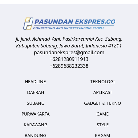
Jl. Jend. Achmad Yani, Pasirkareumbi
Kec. Subang,
Kabupaten Subang, Jawa Barat
,
Indonesia
41211
pasundanekspres@gmail.com
+6281280911913
+6289688232338
HEADLINE
TEKNOLOGI
DAERAH
APLIKASI
SUBANG
GADGET & TEKNO
PURWAKARTA
GAME
KARAWANG
STYLE
BANDUNG
RAGAM