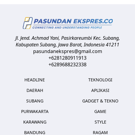
Jl. Jend. Achmad Yani, Pasirkareumbi
Kec. Subang,
Kabupaten Subang, Jawa Barat
,
Indonesia
41211
pasundanekspres@gmail.com
+6281280911913
+6289688232338
HEADLINE
TEKNOLOGI
DAERAH
APLIKASI
SUBANG
GADGET & TEKNO
PURWAKARTA
GAME
KARAWANG
STYLE
BANDUNG
RAGAM