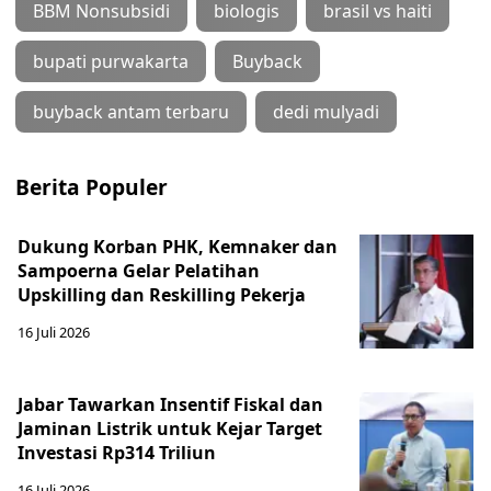
BBM Nonsubsidi
biologis
brasil vs haiti
bupati purwakarta
Buyback
buyback antam terbaru
dedi mulyadi
Berita Populer
Dukung Korban PHK, Kemnaker dan
Sampoerna Gelar Pelatihan
Upskilling dan Reskilling Pekerja
16 Juli 2026
Jabar Tawarkan Insentif Fiskal dan
Jaminan Listrik untuk Kejar Target
Investasi Rp314 Triliun
16 Juli 2026