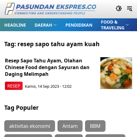
FOOD &
HEADLINE
DAERAH
PENDIDIKAN
TRAVELING
Tag:
resep sapo tahu ayam kuah
Resep Sapo Tahu Ayam, Olahan
Chinese Food dengan Sayuran dan
Daging Melimpah
RESEP
Kamis, 14 Sep 2023 - 12:02
Tag Populer
aktivitas ekonomi
Antam
BBM