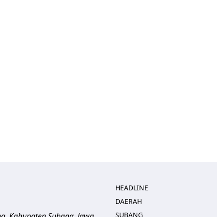
HEADLINE
DAERAH
SUBANG
ng, Kabupaten Subang, Jawa