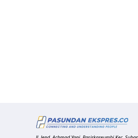
Jl. Jend. Achmad Yani, Pasirkareumbi
Kec. Suba