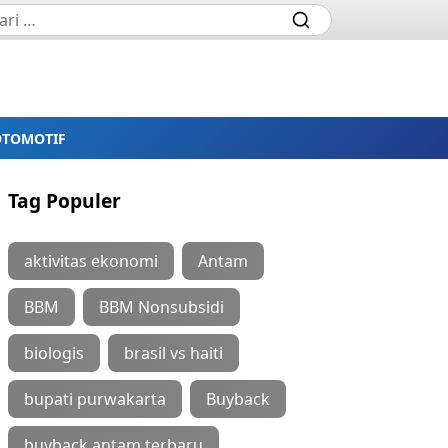
OTOMOTIF
Tag Populer
aktivitas ekonomi
Antam
BBM
BBM Nonsubsidi
biologis
brasil vs haiti
bupati purwakarta
Buyback
buyback antam terbaru