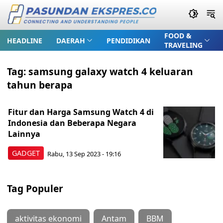
FOOD &
HEADLINE
DAERAH
PENDIDIKAN
TRAVELING
Tag:
samsung galaxy watch 4 keluaran
tahun berapa
Fitur dan Harga Samsung Watch 4 di
Indonesia dan Beberapa Negara
Lainnya
GADGET
Rabu, 13 Sep 2023 - 19:16
Tag Populer
aktivitas ekonomi
Antam
BBM