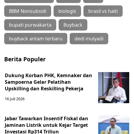
BBM Nonsubsidi
biologis
brasil vs haiti
bupati purwakarta
Buyback
buyback antam terbaru
dedi mulyadi
Berita Populer
Dukung Korban PHK, Kemnaker dan
Sampoerna Gelar Pelatihan
Upskilling dan Reskilling Pekerja
16 Juli 2026
Jabar Tawarkan Insentif Fiskal dan
Jaminan Listrik untuk Kejar Target
Investasi Rp314 Triliun