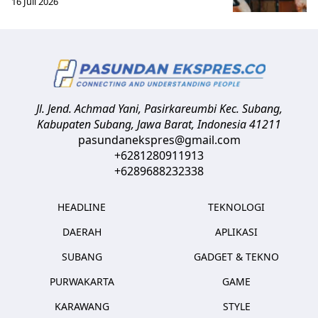
16 Juli 2026
Jl. Jend. Achmad Yani, Pasirkareumbi
Kec. Subang,
Kabupaten Subang, Jawa Barat
,
Indonesia
41211
pasundanekspres@gmail.com
+6281280911913
+6289688232338
HEADLINE
TEKNOLOGI
DAERAH
APLIKASI
SUBANG
GADGET & TEKNO
PURWAKARTA
GAME
KARAWANG
STYLE