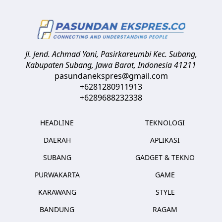
Jl. Jend. Achmad Yani, Pasirkareumbi
Kec. Subang,
Kabupaten Subang, Jawa Barat
,
Indonesia
41211
pasundanekspres@gmail.com
+6281280911913
+6289688232338
HEADLINE
TEKNOLOGI
DAERAH
APLIKASI
SUBANG
GADGET & TEKNO
PURWAKARTA
GAME
KARAWANG
STYLE
BANDUNG
RAGAM