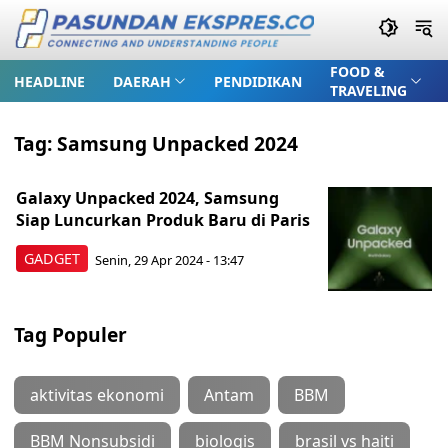
FOOD &
HEADLINE
DAERAH
PENDIDIKAN
TRAVELING
Tag:
Samsung Unpacked 2024
Galaxy Unpacked 2024, Samsung
Siap Luncurkan Produk Baru di Paris
GADGET
Senin, 29 Apr 2024 - 13:47
Tag Populer
aktivitas ekonomi
Antam
BBM
BBM Nonsubsidi
biologis
brasil vs haiti