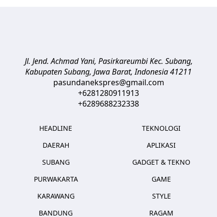
Jl. Jend. Achmad Yani, Pasirkareumbi
Kec. Subang,
Kabupaten Subang, Jawa Barat
,
Indonesia
41211
pasundanekspres@gmail.com
+6281280911913
+6289688232338
HEADLINE
TEKNOLOGI
DAERAH
APLIKASI
SUBANG
GADGET & TEKNO
PURWAKARTA
GAME
KARAWANG
STYLE
BANDUNG
RAGAM