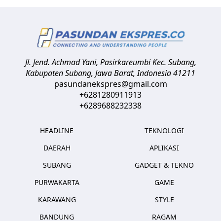
Jl. Jend. Achmad Yani, Pasirkareumbi
Kec. Subang,
Kabupaten Subang, Jawa Barat
,
Indonesia
41211
pasundanekspres@gmail.com
+6281280911913
+6289688232338
HEADLINE
TEKNOLOGI
DAERAH
APLIKASI
SUBANG
GADGET & TEKNO
PURWAKARTA
GAME
KARAWANG
STYLE
BANDUNG
RAGAM