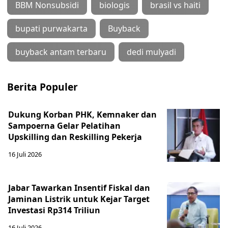
BBM Nonsubsidi
biologis
brasil vs haiti
bupati purwakarta
Buyback
buyback antam terbaru
dedi mulyadi
Berita Populer
Dukung Korban PHK, Kemnaker dan
Sampoerna Gelar Pelatihan
Upskilling dan Reskilling Pekerja
16 Juli 2026
Jabar Tawarkan Insentif Fiskal dan
Jaminan Listrik untuk Kejar Target
Investasi Rp314 Triliun
16 Juli 2026