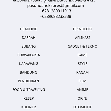
Kabupaten Subang, Jawa Barat
,
Indonesia
41211
pasundanekspres@gmail.com
+6281280911913
+6289688232338
HEADLINE
TEKNOLOGI
DAERAH
APLIKASI
SUBANG
GADGET & TEKNO
PURWAKARTA
GAME
KARAWANG
STYLE
BANDUNG
RAGAM
PENDIDIKAN
FILM
FOOD & TRAVELING
ANIME
RESEP
OPINI
KULINER
OTOMOTIF