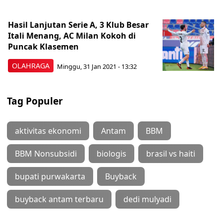
Hasil Lanjutan Serie A, 3 Klub Besar
Itali Menang, AC Milan Kokoh di
Puncak Klasemen
OLAHRAGA
Minggu, 31 Jan 2021 - 13:32
Tag Populer
aktivitas ekonomi
Antam
BBM
BBM Nonsubsidi
biologis
brasil vs haiti
bupati purwakarta
Buyback
buyback antam terbaru
dedi mulyadi