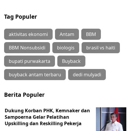
Tag Populer
aktivitas ekonomi
Antam
BBM
BBM Nonsubsidi
biologis
brasil vs haiti
bupati purwakarta
Buyback
buyback antam terbaru
dedi mulyadi
Berita Populer
Dukung Korban PHK, Kemnaker dan
Sampoerna Gelar Pelatihan
Upskilling dan Reskilling Pekerja