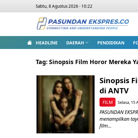
Sabtu, 8 Agustus 2026 - 10:22
HEADLINE
DAERAH
PENDIDIKAN
F
Tag:
Sinopsis Film Horor Mereka Ya
Sinopsis F
di ANTV
FILM
Selasa, 15 
PASUNDAN EKSPRE
menampilkan taya
film...