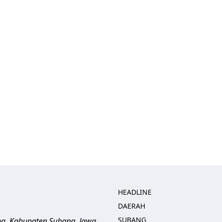
HEADLINE
DAERAH
SUBANG
ng, Kabupaten Subang, Jawa