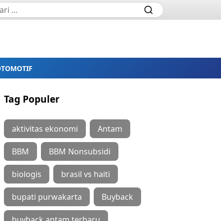
OTOMOTIF
Tag Populer
aktivitas ekonomi
Antam
BBM
BBM Nonsubsidi
biologis
brasil vs haiti
bupati purwakarta
Buyback
buyback antam terbaru