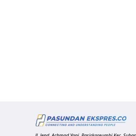
Jl. Jend. Achmad Yani, Pasirkareumbi
Kec. Suba