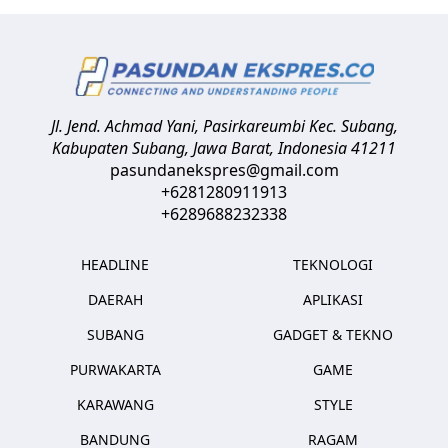
Jl. Jend. Achmad Yani, Pasirkareumbi
Kec. Subang,
Kabupaten Subang, Jawa Barat
,
Indonesia
41211
pasundanekspres@gmail.com
+6281280911913
+6289688232338
HEADLINE
TEKNOLOGI
DAERAH
APLIKASI
SUBANG
GADGET & TEKNO
PURWAKARTA
GAME
KARAWANG
STYLE
BANDUNG
RAGAM