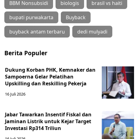
BBM Nonsubsidi
biologis
brasil vs haiti
bupati purwakarta
Buyback
buyback antam terbaru
dedi mulyadi
Berita Populer
Dukung Korban PHK, Kemnaker dan
Sampoerna Gelar Pelatihan
Upskilling dan Reskilling Pekerja
16 Juli 2026
Jabar Tawarkan Insentif Fiskal dan
Jaminan Listrik untuk Kejar Target
Investasi Rp314 Triliun
16 Juli 2026