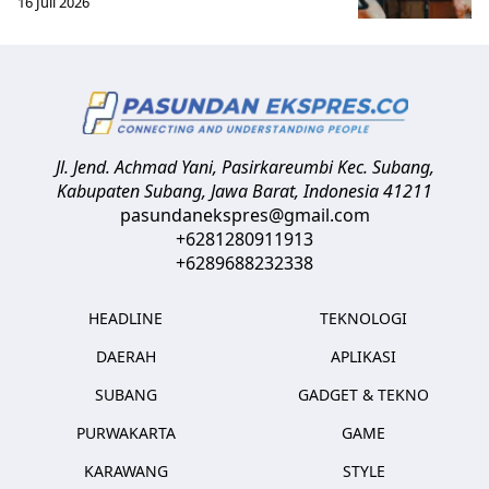
16 Juli 2026
Jl. Jend. Achmad Yani, Pasirkareumbi
Kec. Subang,
Kabupaten Subang, Jawa Barat
,
Indonesia
41211
pasundanekspres@gmail.com
+6281280911913
+6289688232338
HEADLINE
TEKNOLOGI
DAERAH
APLIKASI
SUBANG
GADGET & TEKNO
PURWAKARTA
GAME
KARAWANG
STYLE