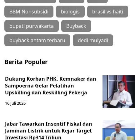
BBM Nonsubsidi
biologis
brasil vs haiti
bupati purwakarta
Buyback
buyback antam terbaru
dedi mulyadi
Berita Populer
Dukung Korban PHK, Kemnaker dan
Sampoerna Gelar Pelatihan
Upskilling dan Reskilling Pekerja
16 Juli 2026
Jabar Tawarkan Insentif Fiskal dan
Jaminan Listrik untuk Kejar Target
Investasi Rp314 Triliun