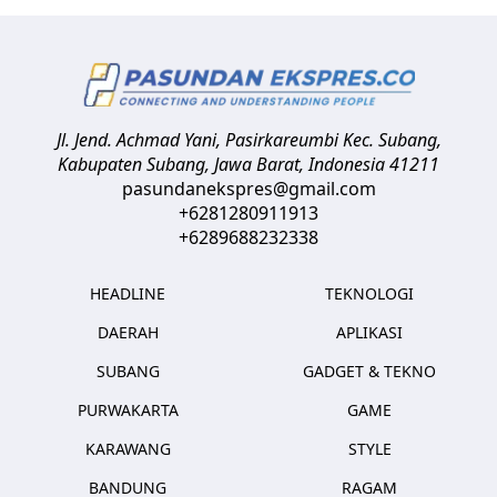
Jl. Jend. Achmad Yani, Pasirkareumbi
Kec. Subang,
Kabupaten Subang, Jawa Barat
,
Indonesia
41211
pasundanekspres@gmail.com
+6281280911913
+6289688232338
HEADLINE
TEKNOLOGI
DAERAH
APLIKASI
SUBANG
GADGET & TEKNO
PURWAKARTA
GAME
KARAWANG
STYLE
BANDUNG
RAGAM