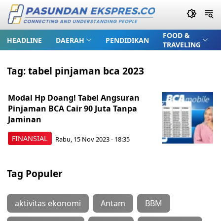
FOOD &
HEADLINE
DAERAH
PENDIDIKAN
TRAVELING
Tag:
tabel pinjaman bca 2023
Modal Hp Doang! Tabel Angsuran
Pinjaman BCA Cair 90 Juta Tanpa
Jaminan
FINANSIAL
Rabu, 15 Nov 2023 - 18:35
Tag Populer
aktivitas ekonomi
Antam
BBM