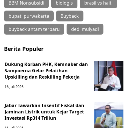
BBM Nonsubsidi
biologis
brasil vs haiti
bupati purwakarta
Buyback
buyback antam terbaru
dedi mulyadi
Berita Populer
Dukung Korban PHK, Kemnaker dan
Sampoerna Gelar Pelatihan
Upskilling dan Reskilling Pekerja
16 Juli 2026
Jabar Tawarkan Insentif Fiskal dan
Jaminan Listrik untuk Kejar Target
Investasi Rp314 Triliun
16 Juli 2026