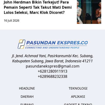
John Herdman Bikin Terkejut! Para
Pemain Seperti Tak Takut Mati Demi
Lolos Seleksi, Marc Klok Dicoret?
16 Juli 2026
Jl. Jend. Achmad Yani, Pasirkareumbi
Kec. Subang,
Kabupaten Subang, Jawa Barat
,
Indonesia
41211
pasundanekspres@gmail.com
+6281280911913
+6289688232338
HEADLINE
TEKNOLOGI
DAERAH
APLIKASI
SUBANG
GADGET & TEKNO