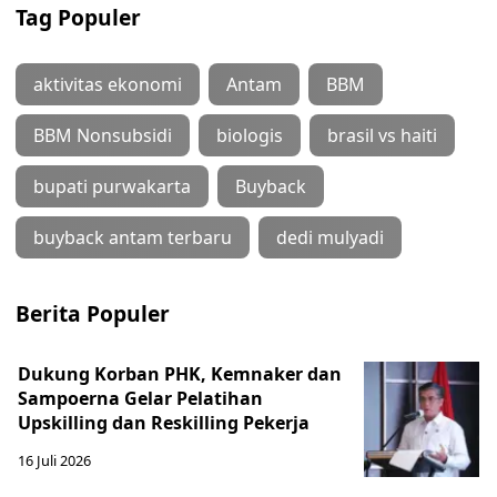
Tag Populer
aktivitas ekonomi
Antam
BBM
BBM Nonsubsidi
biologis
brasil vs haiti
bupati purwakarta
Buyback
buyback antam terbaru
dedi mulyadi
Berita Populer
Dukung Korban PHK, Kemnaker dan
Sampoerna Gelar Pelatihan
Upskilling dan Reskilling Pekerja
16 Juli 2026