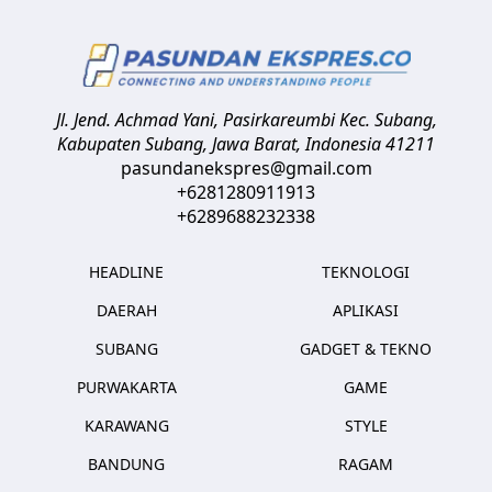
Jl. Jend. Achmad Yani, Pasirkareumbi
Kec. Subang,
Kabupaten Subang, Jawa Barat
,
Indonesia
41211
pasundanekspres@gmail.com
+6281280911913
+6289688232338
HEADLINE
TEKNOLOGI
DAERAH
APLIKASI
SUBANG
GADGET & TEKNO
PURWAKARTA
GAME
KARAWANG
STYLE
BANDUNG
RAGAM