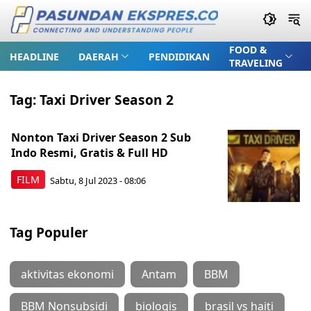
FOOD &
HEADLINE
DAERAH
PENDIDIKAN
TRAVELING
Tag:
Taxi Driver Season 2
Nonton Taxi Driver Season 2 Sub
Indo Resmi, Gratis & Full HD
FILM
Sabtu, 8 Jul 2023 - 08:06
Tag Populer
aktivitas ekonomi
Antam
BBM
BBM Nonsubsidi
biologis
brasil vs haiti