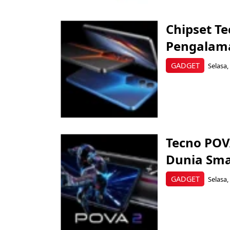
Chipset T
Pengalam
GADGET
Selasa,
Tecno POV
Dunia Sm
GADGET
Selasa,