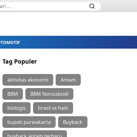
OTOMOTIF
Tag Populer
aktivitas ekonomi
Antam
BBM
BBM Nonsubsidi
biologis
brasil vs haiti
bupati purwakarta
Buyback
buyback antam terbaru