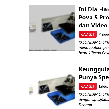
Ini Dia Ha
Pova 5 Pr
dan Video 
GADGET
Minggu,
PASUNDAN EKSPRES
mendapatkan perh
bentuk Tecno Pova
Keunggula
Punya Spe
GADGET
Sabtu, 
PASUNDAN EKSPRE
dengan spesifikas
Dengan...