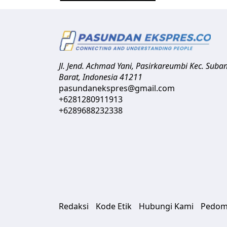
Jl. Jend. Achmad Yani, Pasirkareumbi
Kec. Suba
Barat
,
Indonesia
41211
pasundanekspres@gmail.com
+6281280911913
+6289688232338
Redaksi
Kode Etik
Hubungi Kami
Pedom