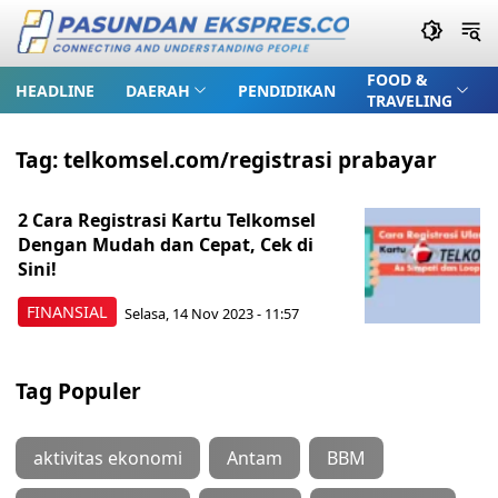
FOOD &
HEADLINE
DAERAH
PENDIDIKAN
TRAVELING
Tag:
telkomsel.com/registrasi prabayar
2 Cara Registrasi Kartu Telkomsel
Dengan Mudah dan Cepat, Cek di
Sini!
FINANSIAL
Selasa, 14 Nov 2023 - 11:57
Tag Populer
aktivitas ekonomi
Antam
BBM