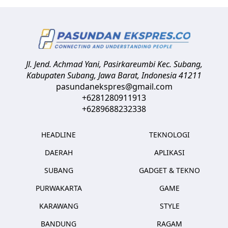
Jl. Jend. Achmad Yani, Pasirkareumbi
Kec. Subang,
Kabupaten Subang, Jawa Barat
,
Indonesia
41211
pasundanekspres@gmail.com
+6281280911913
+6289688232338
HEADLINE
TEKNOLOGI
DAERAH
APLIKASI
SUBANG
GADGET & TEKNO
PURWAKARTA
GAME
KARAWANG
STYLE
BANDUNG
RAGAM