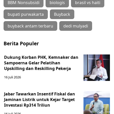
BBM Nonsubsidi
biologis
brasil vs haiti
bupati purwakarta
Buyback
buyback antam terbaru
dedi mulyadi
Berita Populer
Dukung Korban PHK, Kemnaker dan
Sampoerna Gelar Pelatihan
Upskilling dan Reskilling Pekerja
16 Juli 2026
Jabar Tawarkan Insentif Fiskal dan
Jaminan Listrik untuk Kejar Target
Investasi Rp314 Triliun
16 Juli 2026