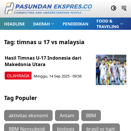
FOOD &
HEADLINE
DAERAH
PENDIDIKAN
TRAVELING
Tag:
timnas u 17 vs malaysia
Hasil Timnas U-17 Indonesia dari
Makedonia Utara
OLAHRAGA
Minggu, 14 Sep 2025 - 09:56
Tag Populer
aktivitas ekonomi
Antam
BBM
BBM Nonsubsidi
biologis
brasil vs haiti