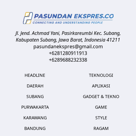
Jl. Jend. Achmad Yani, Pasirkareumbi
Kec. Subang,
Kabupaten Subang, Jawa Barat
,
Indonesia
41211
pasundanekspres@gmail.com
+6281280911913
+6289688232338
HEADLINE
TEKNOLOGI
DAERAH
APLIKASI
SUBANG
GADGET & TEKNO
PURWAKARTA
GAME
KARAWANG
STYLE
BANDUNG
RAGAM