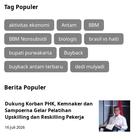
Tag Populer
aktivitas ekonomi
Antam
BBM
BBM Nonsubsidi
biologis
brasil vs haiti
bupati purwakarta
Buyback
buyback antam terbaru
dedi mulyadi
Berita Populer
Dukung Korban PHK, Kemnaker dan
Sampoerna Gelar Pelatihan
Upskilling dan Reskilling Pekerja
16 Juli 2026