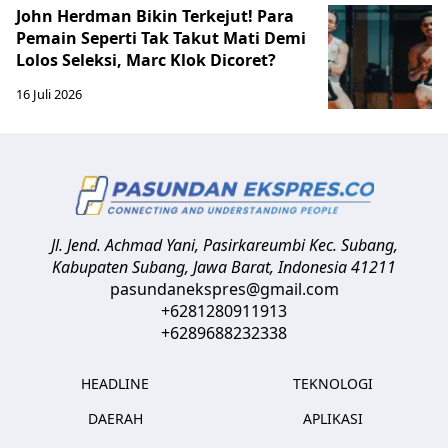
John Herdman Bikin Terkejut! Para
Pemain Seperti Tak Takut Mati Demi
Lolos Seleksi, Marc Klok Dicoret?
16 Juli 2026
Jl. Jend. Achmad Yani, Pasirkareumbi
Kec. Subang,
Kabupaten Subang, Jawa Barat
,
Indonesia
41211
pasundanekspres@gmail.com
+6281280911913
+6289688232338
HEADLINE
TEKNOLOGI
DAERAH
APLIKASI