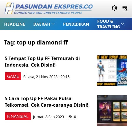
FOOD &
HEADLINE
DAERAH
PENDIDIKAN
TRAVELING
Tag:
top up diamond ff
5 Tempat Top Up FF Termurah di
Indonesia, Cek Disini!
GAME
Selasa, 21 Nov 2023 - 20:15
5 Cara Top Up FF Pakai Pulsa
Telkomsel, Cek Cara-caranya Disini!
FINANSIAL
Jumat, 8 Sep 2023 - 15:10