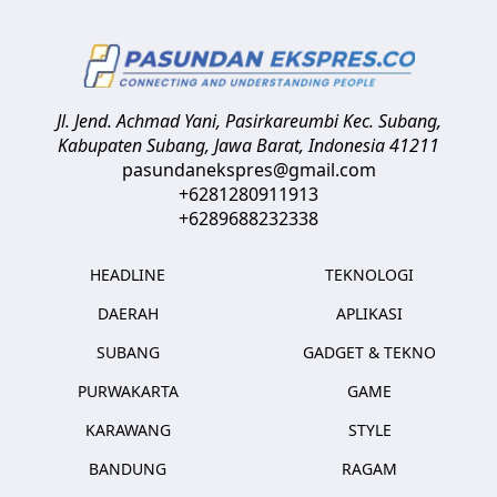
Jl. Jend. Achmad Yani, Pasirkareumbi
Kec. Subang,
Kabupaten Subang, Jawa Barat
,
Indonesia
41211
pasundanekspres@gmail.com
+6281280911913
+6289688232338
HEADLINE
TEKNOLOGI
DAERAH
APLIKASI
SUBANG
GADGET & TEKNO
PURWAKARTA
GAME
KARAWANG
STYLE
BANDUNG
RAGAM