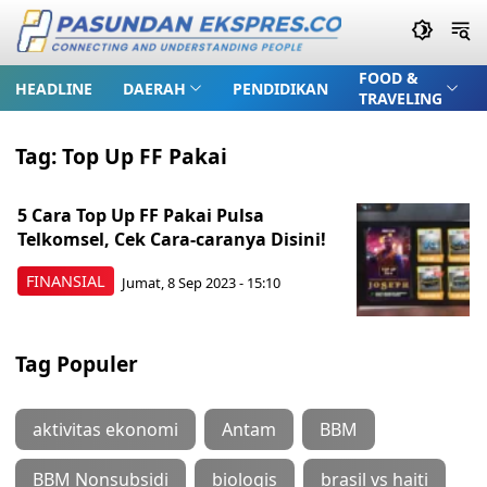
FOOD &
HEADLINE
DAERAH
PENDIDIKAN
TRAVELING
Tag:
Top Up FF Pakai
5 Cara Top Up FF Pakai Pulsa
Telkomsel, Cek Cara-caranya Disini!
FINANSIAL
Jumat, 8 Sep 2023 - 15:10
Tag Populer
aktivitas ekonomi
Antam
BBM
BBM Nonsubsidi
biologis
brasil vs haiti