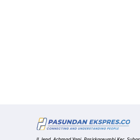
Jl. Jend. Achmad Yani, Pasirkareumbi
Kec. Suba