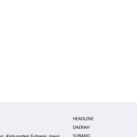
HEADLINE
DAERAH
SUBANG
ng, Kabupaten Subang, Jawa