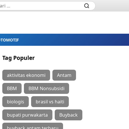
OTOMOTIF
Tag Populer
aktivitas ekonomi
Antam
BBM
BBM Nonsubsidi
biologis
brasil vs haiti
bupati purwakarta
Buyback
buyback antam terbaru