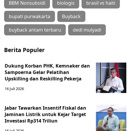
BBM Nonsubsidi
biologis
brasil vs haiti
bupati purwakarta
Buyback
buyback antam terbaru
dedi mulyadi
Berita Populer
Dukung Korban PHK, Kemnaker dan
Sampoerna Gelar Pelatihan
Upskilling dan Reskilling Pekerja
16 Juli 2026
Jabar Tawarkan Insentif Fiskal dan
Jaminan Listrik untuk Kejar Target
Investasi Rp314 Triliun
16 Juli 2026