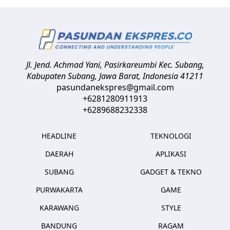
Jl. Jend. Achmad Yani, Pasirkareumbi
Kec. Subang,
Kabupaten Subang, Jawa Barat
,
Indonesia
41211
pasundanekspres@gmail.com
+6281280911913
+6289688232338
HEADLINE
TEKNOLOGI
DAERAH
APLIKASI
SUBANG
GADGET & TEKNO
PURWAKARTA
GAME
KARAWANG
STYLE
BANDUNG
RAGAM