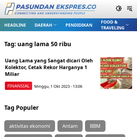
FOOD &
HEADLINE
DAERAH
PENDIDIKAN
TRAVELING
Tag:
uang lama 50 ribu
Uang Lama yang Sangat dicari Oleh
Kolektor, Cetak Rekor Harganya 1
Miliar
FINANSIAL
Minggu, 1 Okt 2023 - 13:06
Tag Populer
aktivitas ekonomi
Antam
BBM