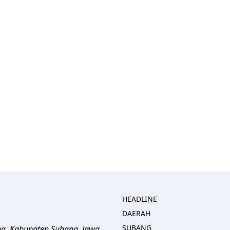
HEADLINE
DAERAH
SUBANG
ng, Kabupaten Subang, Jawa