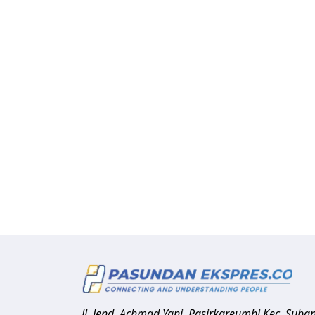
Jl. Jend. Achmad Yani, Pasirkareumbi
Kec. Suba