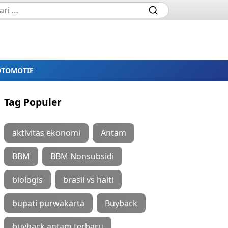
OTOMOTIF
Tag Populer
aktivitas ekonomi
Antam
BBM
BBM Nonsubsidi
biologis
brasil vs haiti
bupati purwakarta
Buyback
buyback antam terbaru