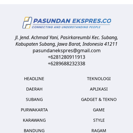
Jl. Jend. Achmad Yani, Pasirkareumbi
Kec. Subang,
Kabupaten Subang, Jawa Barat
,
Indonesia
41211
pasundanekspres@gmail.com
+6281280911913
+6289688232338
HEADLINE
TEKNOLOGI
DAERAH
APLIKASI
SUBANG
GADGET & TEKNO
PURWAKARTA
GAME
KARAWANG
STYLE
BANDUNG
RAGAM