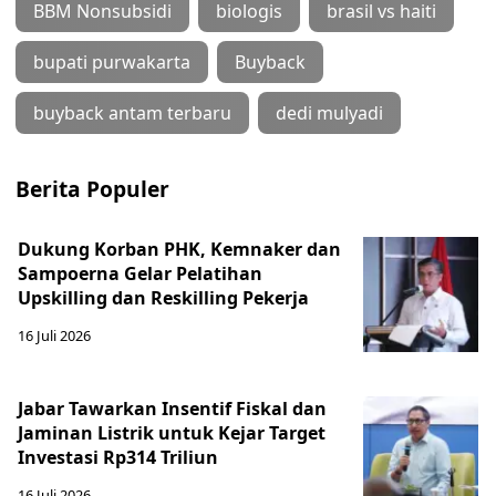
BBM Nonsubsidi
biologis
brasil vs haiti
bupati purwakarta
Buyback
buyback antam terbaru
dedi mulyadi
Berita Populer
Dukung Korban PHK, Kemnaker dan
Sampoerna Gelar Pelatihan
Upskilling dan Reskilling Pekerja
16 Juli 2026
Jabar Tawarkan Insentif Fiskal dan
Jaminan Listrik untuk Kejar Target
Investasi Rp314 Triliun
16 Juli 2026