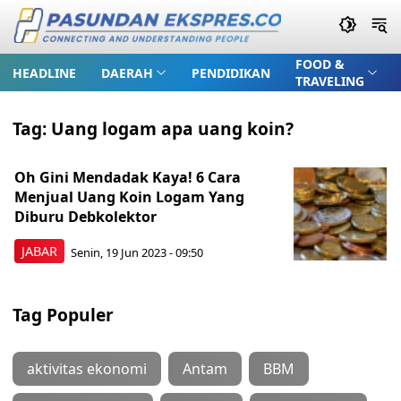
FOOD &
HEADLINE
DAERAH
PENDIDIKAN
TRAVELING
Tag:
Uang logam apa uang koin?
Oh Gini Mendadak Kaya! 6 Cara
Menjual Uang Koin Logam Yang
Diburu Debkolektor
JABAR
Senin, 19 Jun 2023 - 09:50
Tag Populer
aktivitas ekonomi
Antam
BBM