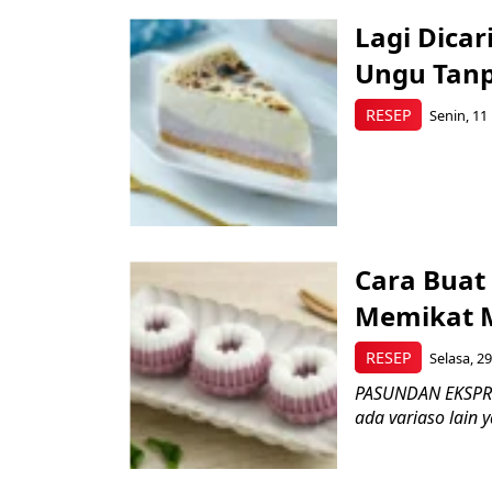
Lagi Dica
Ungu Tanp
RESEP
Senin, 11
Cara Buat
Memikat 
RESEP
Selasa, 2
PASUNDAN EKSPRES 
ada variaso lain y