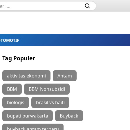
OTOMOTIF
Tag Populer
aktivitas ekonomi
Antam
BBM
BBM Nonsubsidi
biologis
brasil vs haiti
bupati purwakarta
Buyback
buyback antam terbaru