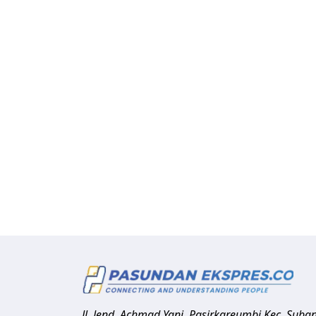
Jl. Jend. Achmad Yani, Pasirkareumbi
Kec. Suba