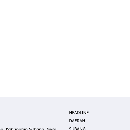
HEADLINE
DAERAH
SUBANG
ng, Kabupaten Subang, Jawa