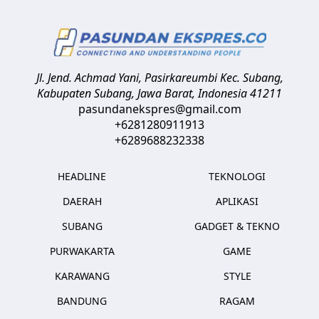
Jl. Jend. Achmad Yani, Pasirkareumbi
Kec. Subang,
Kabupaten Subang, Jawa Barat
,
Indonesia
41211
pasundanekspres@gmail.com
+6281280911913
+6289688232338
HEADLINE
TEKNOLOGI
DAERAH
APLIKASI
SUBANG
GADGET & TEKNO
PURWAKARTA
GAME
KARAWANG
STYLE
BANDUNG
RAGAM