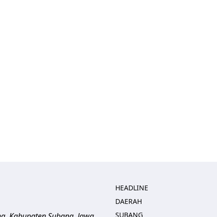
HEADLINE
DAERAH
SUBANG
ng, Kabupaten Subang, Jawa