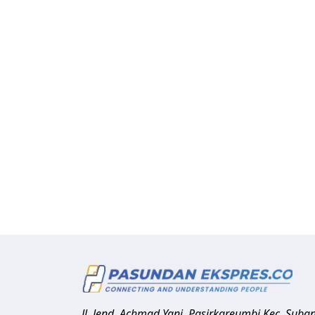
Jl. Jend. Achmad Yani, Pasirkareumbi
Kec. Suba