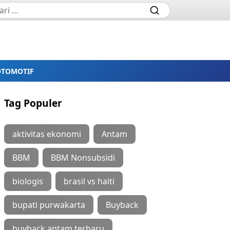
OTOMOTIF
Tag Populer
aktivitas ekonomi
Antam
BBM
BBM Nonsubsidi
biologis
brasil vs haiti
bupati purwakarta
Buyback
buyback antam terbaru