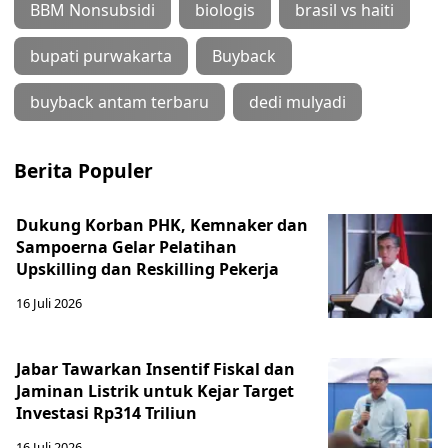
BBM Nonsubsidi
biologis
brasil vs haiti
bupati purwakarta
Buyback
buyback antam terbaru
dedi mulyadi
Berita Populer
Dukung Korban PHK, Kemnaker dan
Sampoerna Gelar Pelatihan
Upskilling dan Reskilling Pekerja
16 Juli 2026
Jabar Tawarkan Insentif Fiskal dan
Jaminan Listrik untuk Kejar Target
Investasi Rp314 Triliun
16 Juli 2026