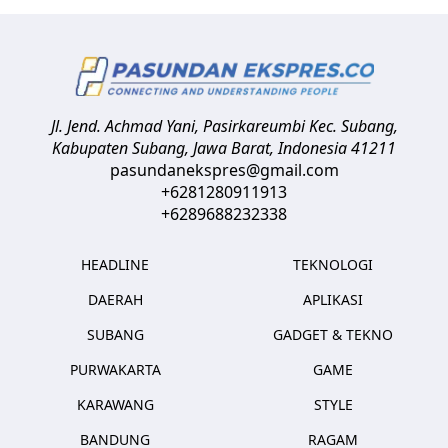
Jl. Jend. Achmad Yani, Pasirkareumbi
Kec. Subang,
Kabupaten Subang, Jawa Barat
,
Indonesia
41211
pasundanekspres@gmail.com
+6281280911913
+6289688232338
HEADLINE
TEKNOLOGI
DAERAH
APLIKASI
SUBANG
GADGET & TEKNO
PURWAKARTA
GAME
KARAWANG
STYLE
BANDUNG
RAGAM